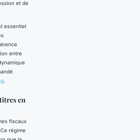
ession et de
t essentiel
es
ohérence
tion entre
n dynamique
mmandé
ng
.
titres en
mes fiscaux
. Ce régime
on que la