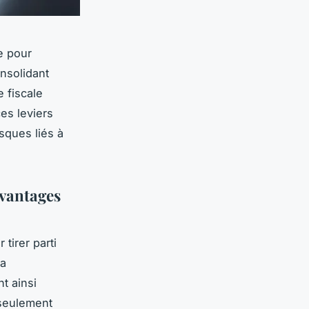
ue pour
onsolidant
e fiscale
es leviers
isques liés à
avantages
 tirer parti
la
t ainsi
 seulement