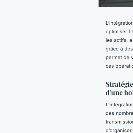
L’intégratio
optimiser f
les actifs, 
grâce à des
permet de va
ces opérat
Stratégie
d'une ho
L'intégratio
des nombreu
transmissio
d’organiser