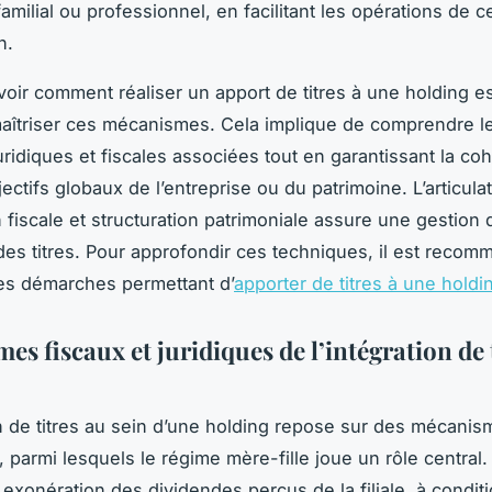
amilial ou professionnel, en facilitant les opérations de c
n.
avoir comment réaliser un apport de titres à une holding es
aîtriser ces mécanismes. Cela implique de comprendre l
juridiques et fiscales associées tout en garantissant la c
ectifs globaux de l’entreprise ou du patrimoine. L’articula
n fiscale et structuration patrimoniale assure une gestio
 des titres. Pour approfondir ces techniques, il est reco
les démarches permettant d’
apporter de titres à une holdi
s fiscaux et juridiques de l’intégration de 
on de titres au sein d’une holding repose sur des mécanis
, parmi lesquels le régime mère-fille joue un rôle central
exonération des dividendes perçus de la filiale, à conditi