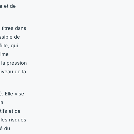
le et de
 titres dans
ssible de
lle, qui
gime
 la pression
niveau de la
é. Elle vise
la
tifs et de
 les risques
té du