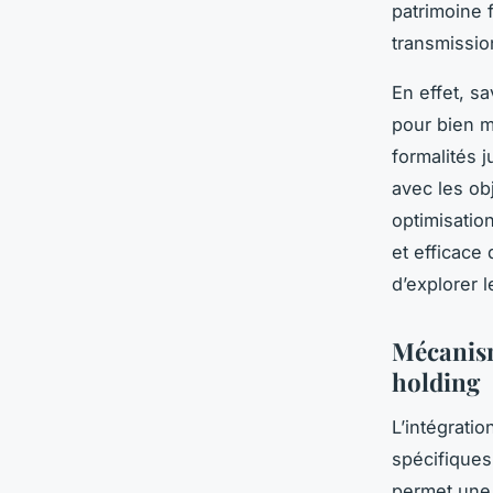
patrimoine f
transmissio
En effet, s
pour bien m
formalités 
avec les obj
optimisatio
et efficace
d’explorer 
Mécanisme
holding
L’intégrati
spécifiques
permet une 