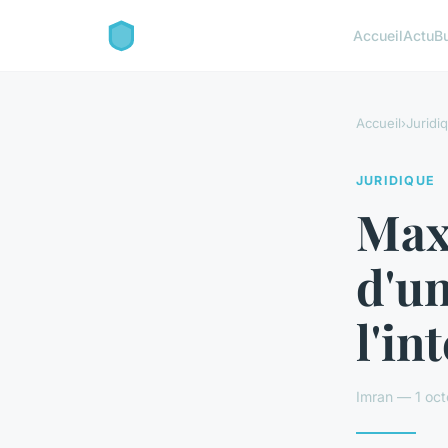
Accueil
Actu
B
Accueil
›
Juridi
JURIDIQUE
Max
d'un
l'in
Imran — 1 oct