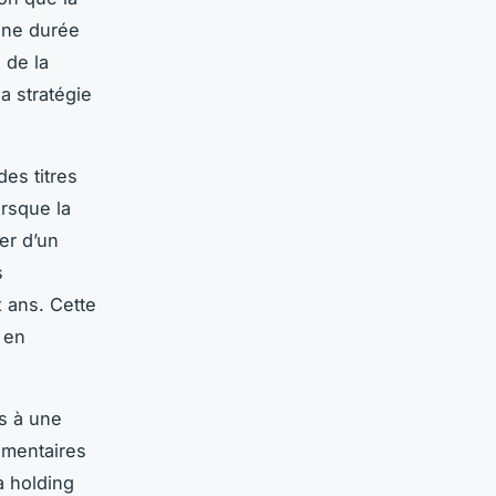
 une durée
 de la
la stratégie
es titres
orsque la
er d’un
s
 ans. Cette
 en
es à une
lementaires
a holding