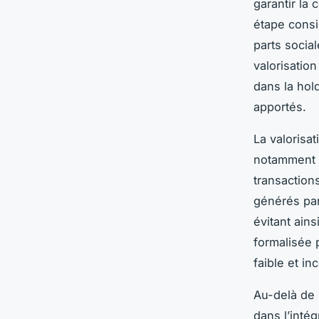
garantir la 
étape consis
parts social
valorisation
dans la hold
apportés.
La valorisa
notamment 
transactions
générés par 
évitant ainsi
formalisée 
faible et in
Au-delà de 
dans l’intég