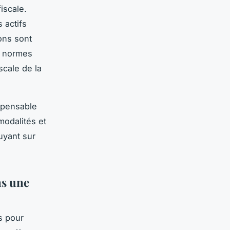
iscale.
s actifs
ions sont
x normes
iscale de la
ispensable
modalités et
puyant sur
ns une
s pour