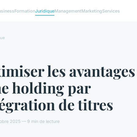
usiness
Formation
Juridique
Management
Marketing
Services
que
imiser les avantages
e holding par
tégration de titres
obre 2025 — 9 min de lecture