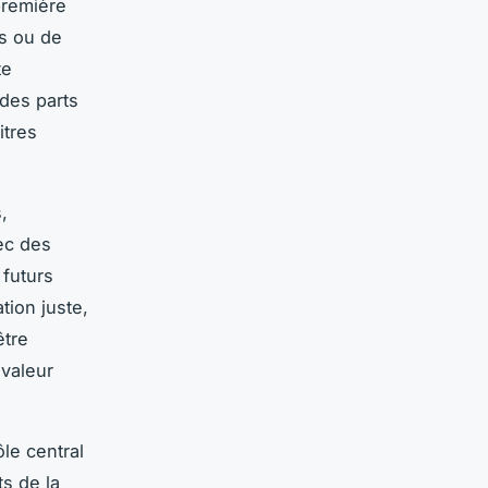
 première
ns ou de
te
 des parts
itres
,
ec des
 futurs
tion juste,
être
 valeur
le central
ts de la