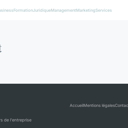
usiness
Formation
Juridique
Management
Marketing
Services
t
Accueil
Mentions légales
Contac
s de l'entreprise