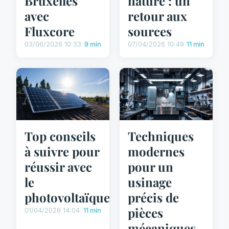
Bruxelles
nature : un
avec
retour aux
Fluxcore
sources
03/06/2026 10:33
9 min
07/04/2026 10:49
11 min
Top conseils
Techniques
à suivre pour
modernes
réussir avec
pour un
le
usinage
photovoltaïque
précis de
pièces
01/04/2026 14:04
11 min
mécaniques