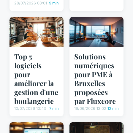
28/07/2026 08:01
9 min
Top 5
Solutions
logiciels
numériques
pour
pour PME à
améliorer la
Bruxelles
gestion d'une
proposées
boulangerie
par Fluxcore
10/07/2026 10:43
7 min
16/06/2026 13:02
12 min