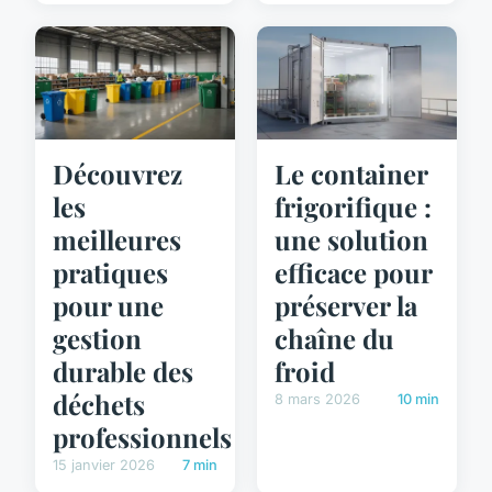
Découvrez
Le container
les
frigorifique :
meilleures
une solution
pratiques
efficace pour
pour une
préserver la
gestion
chaîne du
durable des
froid
déchets
8 mars 2026
10 min
professionnels
15 janvier 2026
7 min