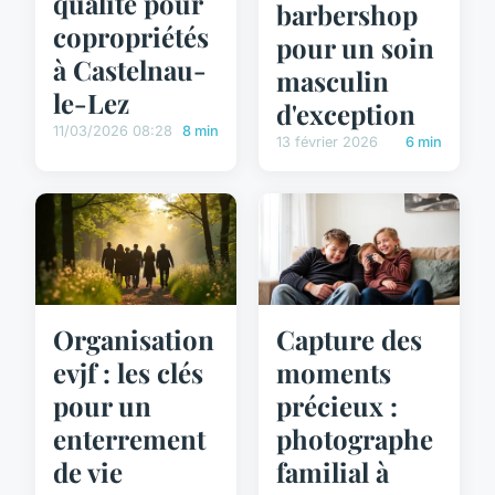
qualité pour
barbershop
copropriétés
pour un soin
à Castelnau-
masculin
le-Lez
d'exception
11/03/2026 08:28
8 min
13 février 2026
6 min
Organisation
Capture des
evjf : les clés
moments
pour un
précieux :
enterrement
photographe
de vie
familial à