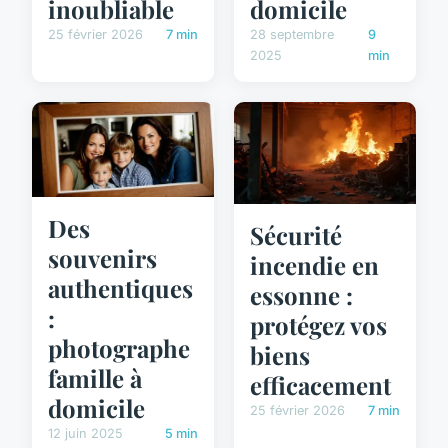
inoubliable
domicile
25 février 2026
7 min
28 septembre
9
2025
min
Des
Sécurité
souvenirs
incendie en
authentiques
essonne :
:
protégez vos
photographe
biens
famille à
efficacement
domicile
25 février 2026
7 min
12 juin 2025
5 min