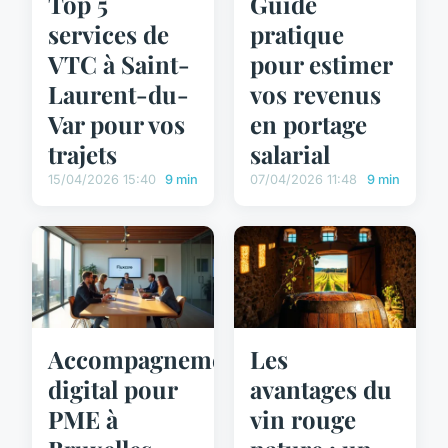
Top 5
Guide
services de
pratique
VTC à Saint-
pour estimer
Laurent-du-
vos revenus
Var pour vos
en portage
trajets
salarial
15/04/2026 15:40
9 min
07/04/2026 11:48
9 min
Accompagnement
Les
digital pour
avantages du
PME à
vin rouge