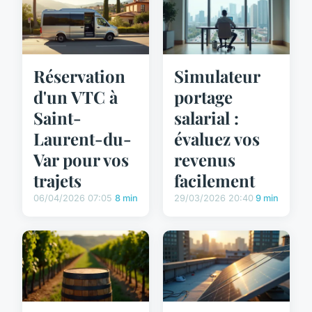
Réservation
Simulateur
d'un VTC à
portage
Saint-
salarial :
Laurent-du-
évaluez vos
Var pour vos
revenus
trajets
facilement
06/04/2026 07:05
8 min
29/03/2026 20:40
9 min