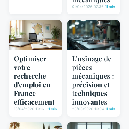
01/04/2026 07:36
11 min
Optimiser
L'usinage de
votre
pièces
recherche
mécaniques :
d'emploi en
précision et
France
techniques
efficacement
innovantes
16/04/2026 19:16
11 min
23/03/2026 10:04
11 min