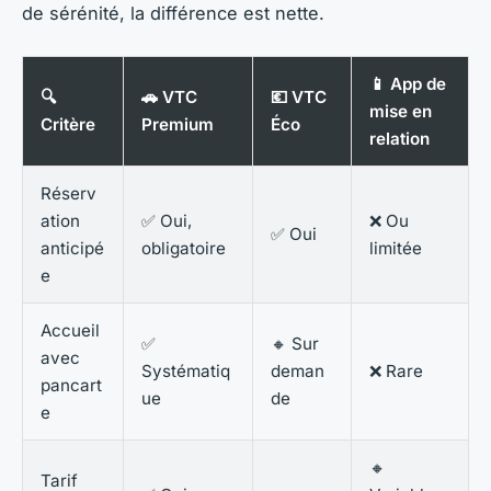
de sérénité, la différence est nette.
📱 App de
🔍
🚗 VTC
💶 VTC
mise en
Critère
Premium
Éco
relation
Réserv
ation
✅ Oui,
❌ Ou
✅ Oui
anticipé
obligatoire
limitée
e
Accueil
✅
🔸 Sur
avec
Systématiq
deman
❌ Rare
pancart
ue
de
e
🔸
Tarif