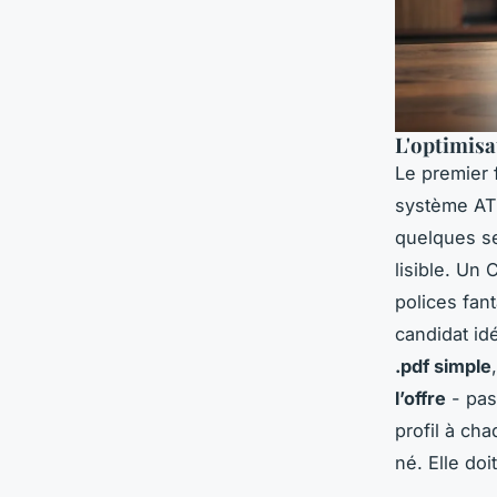
L'optimisa
Le premier f
système AT
quelques se
lisible. Un 
polices fant
candidat id
.pdf simple
l’offre
- pas
profil à ch
né. Elle doi