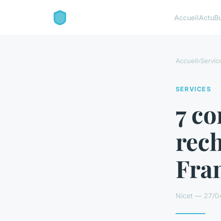
Accueil
Actu
B
Accueil
›
Servic
SERVICES
7 co
rec
Fra
Nicet — 27/0