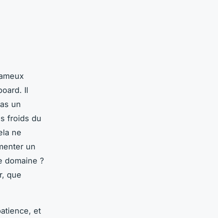
fameux
oard. Il
pas un
s froids du
ela ne
mmenter un
e domaine ?
r, que
atience, et