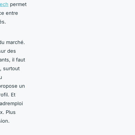
tech
permet
ce entre
és.
 du marché.
sur des
ts, il faut
, surtout
u
ropose un
fil. Et
Cadremploi
x. Plus
sion.