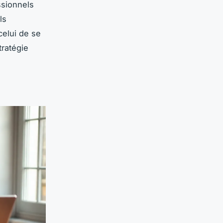
ssionnels
ls
celui de se
tratégie