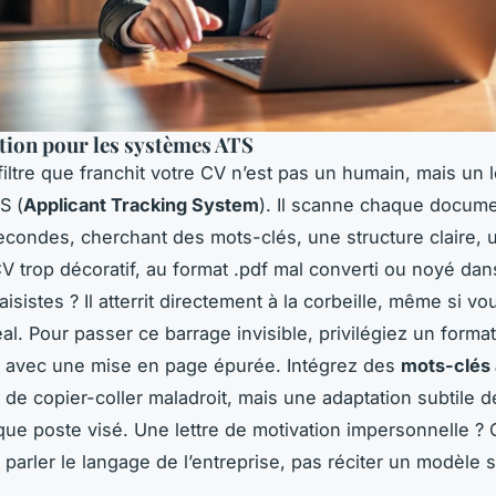
tion pour les systèmes ATS
iltre que franchit votre CV n’est pas un humain, mais un lo
S (
Applicant Tracking System
). Il scanne chaque docum
condes, cherchant des mots-clés, une structure claire, 
CV trop décoratif, au format .pdf mal converti ou noyé dan
aisistes ? Il atterrit directement à la corbeille, même si vo
éal. Pour passer ce barrage invisible, privilégiez un forma
, avec une mise en page épurée. Intégrez des
mots-clés 
 de copier-coller maladroit, mais une adaptation subtile d
aque poste visé. Une lettre de motivation impersonnelle ? 
t parler le langage de l’entreprise, pas réciter un modèle 