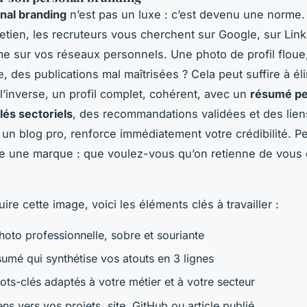
nal branding
n’est pas un luxe : c’est devenu une norme.
etien, les recruteurs vous cherchent sur Google, sur Link
e sur vos réseaux personnels. Une photo de profil flou
e, des publications mal maîtrisées ? Cela peut suffire à él
 l’inverse, un profil complet, cohérent, avec un
résumé pe
és sectoriels
, des recommandations validées et des lien
u un blog pro, renforce immédiatement votre crédibilité. P
 une marque : que voulez-vous qu’on retienne de vous 
ire cette image, voici les éléments clés à travailler :
hoto professionnelle, sobre et souriante
sumé qui synthétise vos atouts en 3 lignes
ots-clés adaptés à votre métier et à votre secteur
ens vers vos projets, site, GitHub ou article publié