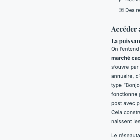
💌 Des r
Accéder 
La puissan
On l’entend
marché ca
s’ouvre par
annuaire, c
type “Bonjo
fonctionne 
post avec p
Cela constru
naissent le
Le réseauta