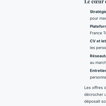
Le cœur 
Stratégi
pour max
Platefor
France Tr
CV et le
les perso
Réseaut
au march
Entreti
personna
Les offres d
décrocher u
déposait so