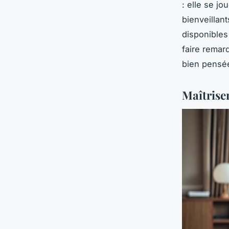
: elle se j
bienveillan
disponibles
faire remar
bien pensée
Maîtriser