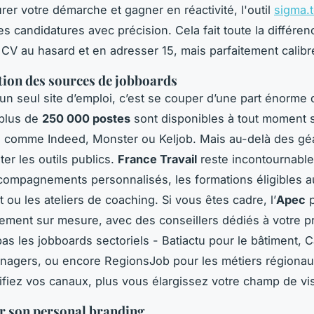
rer votre démarche et gagner en réactivité, l'outil
sigma.
es candidatures avec précision. Cela fait toute la différen
CV au hasard et en adresser 15, mais parfaitement calibr
tion des sources de jobboards
à un seul site d’emploi, c’est se couper d’une part énorme
 plus de
250 000 postes
sont disponibles à tout moment 
 comme Indeed, Monster ou Keljob. Mais au-delà des géan
ter les outils publics.
France Travail
reste incontournable
compagnements personnalisés, les formations éligibles a
 ou les ateliers de coaching. Si vous êtes cadre, l’
Apec
p
ent sur mesure, avec des conseillers dédiés à votre pro
pas les jobboards sectoriels - Batiactu pour le bâtiment, 
nagers, ou encore RegionsJob pour les métiers régionau
ifiez vos canaux, plus vous élargissez votre champ de vi
r son personal branding