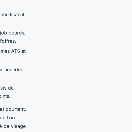
 multicanal
 job boards,
’offres.
èmes ATS et
our accéder
ests de
ints.
et pourtant,
où l’on
é de visage