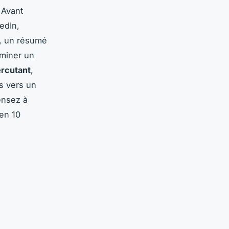
 Avant
edIn,
e, un résumé
iminer un
rcutant
,
s vers un
ensez à
en 10