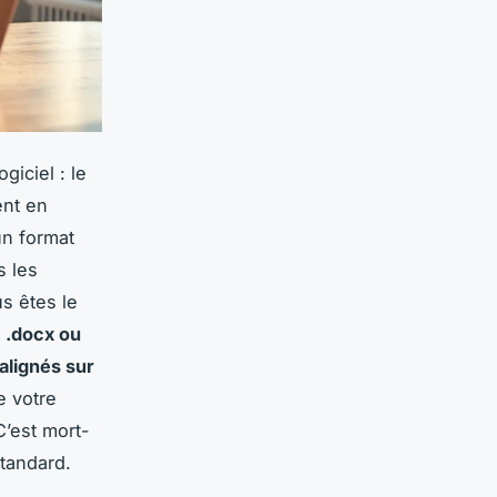
giciel : le
ent en
un format
s les
us êtes le
t
.docx ou
alignés sur
e votre
C’est mort-
standard.