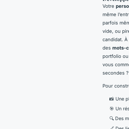
Votre
perso
même l’entr
parfois mêm
vide, ou pir
candidat. À
des
mots-cl
portfolio o
vous comme
secondes ?
Pour constru
📸 Une p
🎯 Un ré
🔍 Des m
🔗 Des li