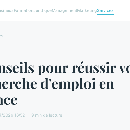
usiness
Formation
Juridique
Management
Marketing
Services
es
nseils pour réussir v
herche d'emploi en
nce
4/2026 16:52 — 9 min de lecture