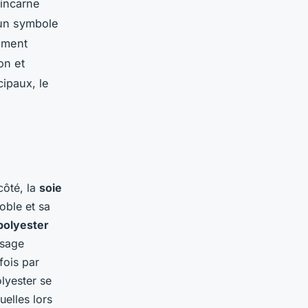
 incarne
, un symbole
hement
on et
cipaux, le
côté, la
soie
oble et sa
polyester
usage
fois par
lyester se
uelles lors