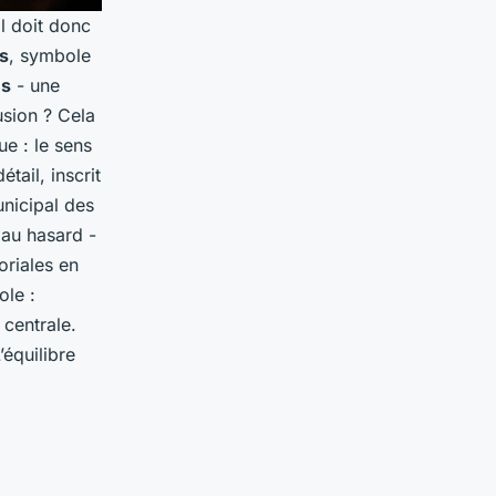
l doit donc
s
, symbole
és
- une
usion ? Cela
e : le sens
tail, inscrit
unicipal des
 au hasard -
oriales en
ole :
 centrale.
’équilibre