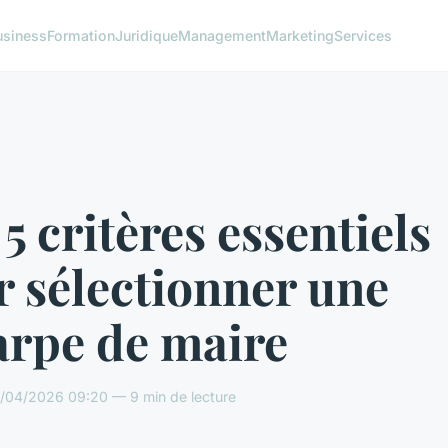
usiness
Formation
Juridique
Management
Marketing
Services
5 critères essentiels
 sélectionner une
arpe de maire
/04/2026 09:20 — 9 min de lecture