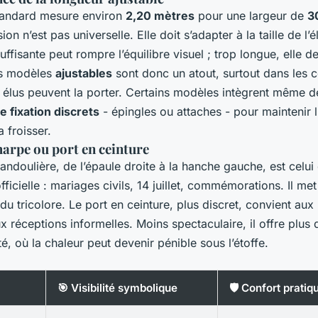
tandard mesure environ
2,20 mètres
pour une largeur de
3
on n’est pas universelle. Elle doit s’adapter à la taille de l’
uffisante peut rompre l’équilibre visuel ; trop longue, elle d
es modèles
ajustables
sont donc un atout, surtout dans les
s élus peuvent la porter. Certains modèles intègrent même d
 fixation discrets
- épingles ou attaches - pour maintenir 
a froisser.
harpe ou port en ceinture
andoulière, de l’épaule droite à la hanche gauche, est celui 
ficielle : mariages civils, 14 juillet, commémorations. Il met
u tricolore. Le port en ceinture, plus discret, convient aux
x réceptions informelles. Moins spectaculaire, il offre plus 
té, où la chaleur peut devenir pénible sous l’étoffe.
🎯 Visibilité symbolique
🛡️ Confort pratiq