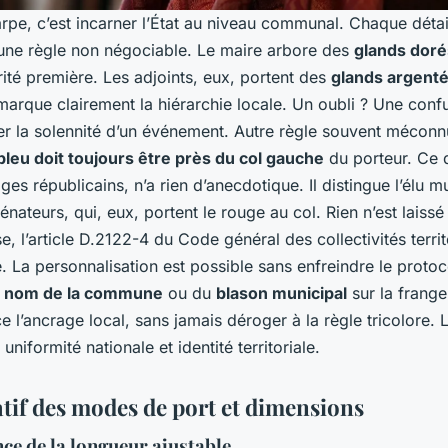
arpe, c’est incarner l’État au niveau communal. Chaque détai
une règle non négociable. Le maire arbore des
glands doré
ité première. Les adjoints, eux, portent des
glands argent
arque clairement la hiérarchie locale. Un oubli ? Une conf
er la solennité d’un événement. Autre règle souvent méconnu
bleu doit toujours être près du col gauche
du porteur. Ce dé
ges républicains, n’a rien d’anecdotique. Il distingue l’élu m
énateurs, qui, eux, portent le rouge au col. Rien n’est laissé
e, l’article D.2122-4 du Code général des collectivités territ
e. La personnalisation est possible sans enfreindre le protoc
u nom de la commune
ou du
blason municipal
sur la frange
e l’ancrage local, sans jamais déroger à la règle tricolore. L
 uniformité nationale et identité territoriale.
if des modes de port et dimensions
ce de la longueur ajustable