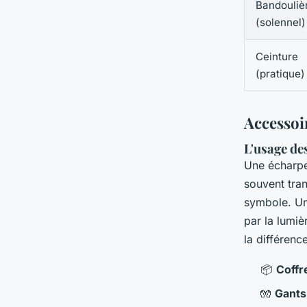
Bandouliè
(solennel)
Ceinture
(pratique)
Accessoi
L'usage de
Une écharpe 
souvent tra
symbole. U
par la lumiè
la différenc
📦
Coffr
🧤
Gants