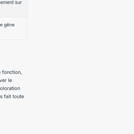
ttement sur
ne gêne
 fonction,
ver le
coloration
 fait toute