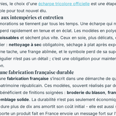
ies, le choix d'une
écharpe tricolore officielle
est une étap
le pour tout nouvel élu.
 aux intempéries et entretien
rations se tiennent par tous les temps. Une écharpe qui 
 perd rapidement en tenue et en éclat. Les modèles en polye
roissables
et sèchent plus vite. Ceux en soie, plus délicats,
ier :
nettoyage à sec
obligatoire, séchage à plat après exp
 Une tache, une frange abîmée, et le symbole perd de sa sup
égulier n’est pas un détail ; c’est une obligation pour mainten
on.
'une fabrication française durable
 une
fabrication française
s’inscrit dans une démarche de qu
atrimoine républicain. Ces modèles, souvent réalisés par de
 bénéficient de finitions soignées :
broderie du blason
,
fra
emblage solide
. La durabilité n’est pas seulement économiq
dure plus de dix ans amortit son coût initial - elle est auss
 porte un produit fait en France envoie un message fort sur 