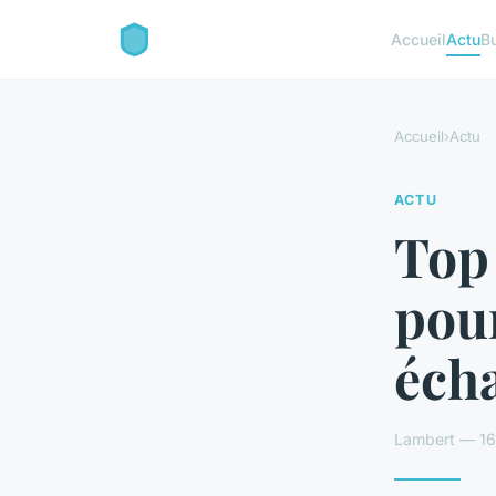
Accueil
Actu
B
Accueil
›
Actu
ACTU
Top 
pour
éch
Lambert — 16