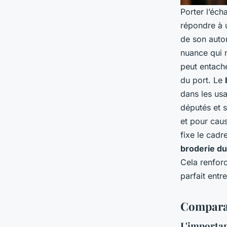
Porter l’éch
répondre à 
de son autor
nuance qui m
peut entach
du port. Le
dans les usa
députés et s
et pour caus
fixe le cadr
broderie d
Cela renforc
parfait entre
Comparat
L'importan