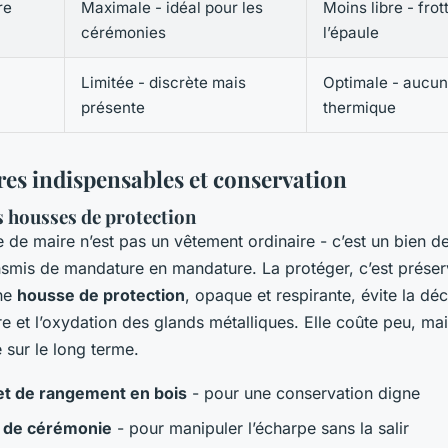
re
Maximale - idéal pour les
Moins libre - fro
cérémonies
l’épaule
Limitée - discrète mais
Optimale - aucu
présente
thermique
res indispensables et conservation
s housses de protection
de maire n’est pas un vêtement ordinaire - c’est un bien de
nsmis de mandature en mandature. La protéger, c’est préser
ne
housse de protection
, opaque et respirante, évite la dé
re et l’oxydation des glands métalliques. Elle coûte peu, mais
e sur le long terme.
et de rangement en bois
- pour une conservation digne
 de cérémonie
- pour manipuler l’écharpe sans la salir