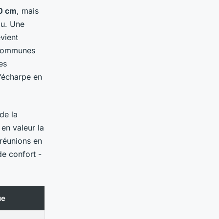
0 cm
, mais
élu. Une
evient
 communes
es
l’écharpe en
de la
 en valeur la
 réunions en
de confort -
ue