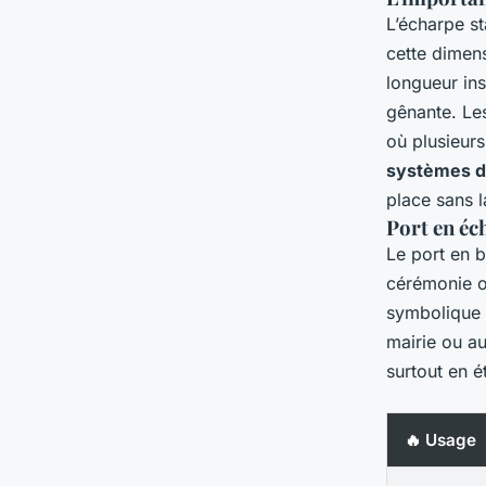
L’écharpe s
cette dimensi
longueur ins
gênante. L
où plusieur
systèmes de
place sans l
Port en éc
Le port en b
cérémonie of
symbolique d
mairie ou au
surtout en é
🔥 Usage