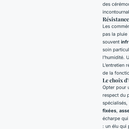
des cérémon
incontournab
Résistance
Les commémo
pas la pluie
souvent
inf
soin particul
l’humidité.
L’entretien r
de la foncti
Le choix d
Opter pour
respect du p
spécialisés,
fixées
,
ass
écharpe qui 
: un élu qui