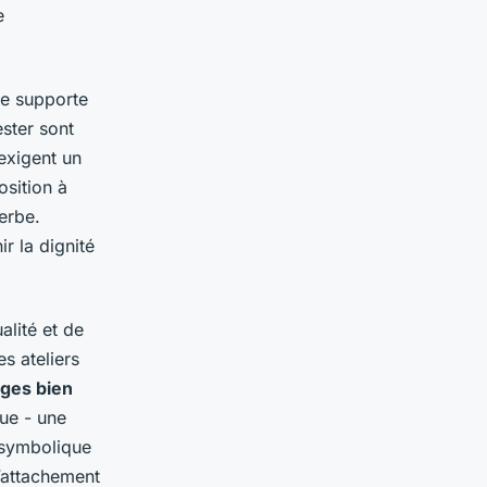
e
ne supporte
ster sont
 exigent un
osition à
erbe.
ir la dignité
alité et de
s ateliers
nges bien
ue - une
i symbolique
l’attachement