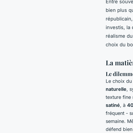
Entre souve
bien plus qu
républicain,
investis, la
réalisme du
choix du bo
La matièr
Le dilemme
Le choix du 
naturelle
, 
texture fine
satiné
, à
40
fréquent - s
semaine. Mêm
défend bien 