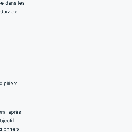
ée dans les
 durable
 piliers :
ral après
bjectif
ctionnera