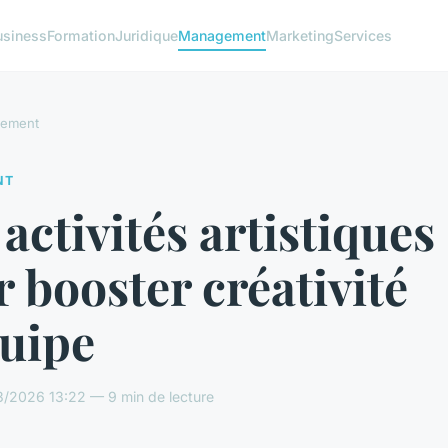
usiness
Formation
Juridique
Management
Marketing
Services
ement
NT
activités artistiques
 booster créativité
quipe
3/2026 13:22 — 9 min de lecture