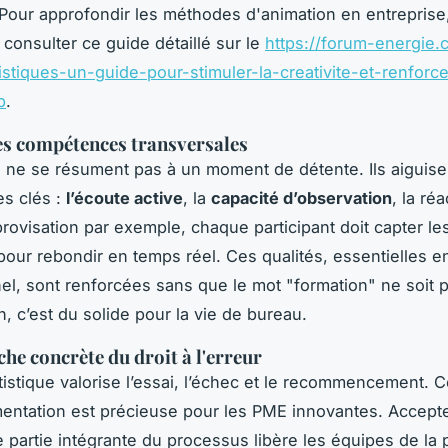
 Pour approfondir les méthodes d'animation en entreprise, 
 consulter ce guide détaillé sur le
https://forum-energie
tistiques-un-guide-pour-stimuler-la-creativite-et-renforce
p
.
es compétences transversales
s ne se résument pas à un moment de détente. Ils aiguise
s clés :
l’écoute active
, la
capacité d’observation
, la réa
mprovisation par exemple, chaque participant doit capter le
pour rebondir en temps réel. Ces qualités, essentielles e
el, sont renforcées sans que le mot "formation" ne soit 
n, c’est du solide pour la vie de bureau.
he concrète du droit à l'erreur
tistique valorise l’essai, l’échec et le recommencement. C
mentation est précieuse pour les PME innovantes. Accept
se partie intégrante du processus libère les équipes de la