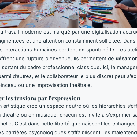
 travail moderne est marqué par une digitalisation accru
agmentées et une attention constamment sollicitée. Dans
es interactions humaines perdent en spontanéité. Les atel
 offrent une rupture bienvenue. Ils permettent de
désamor
sortant du cadre professionnel classique. Ici, le manage
parmi d’autres, et le collaborateur le plus discret peut s’e
 pinceau ou une improvisation théâtrale.
 les tensions par l'expression
n artistique crée un espace neutre où les hiérarchies s’ef
n théâtre ou en musique, chacun est invité à s’exprimer s
rmelle. C’est dans cette liberté que naissent les échanges
es barrières psychologiques s’affaiblissent, les malenten