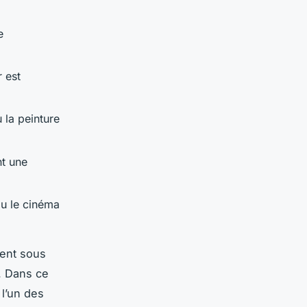
e
r est
 la peinture
nt une
u le cinéma
nent sous
. Dans ce
 l’un des