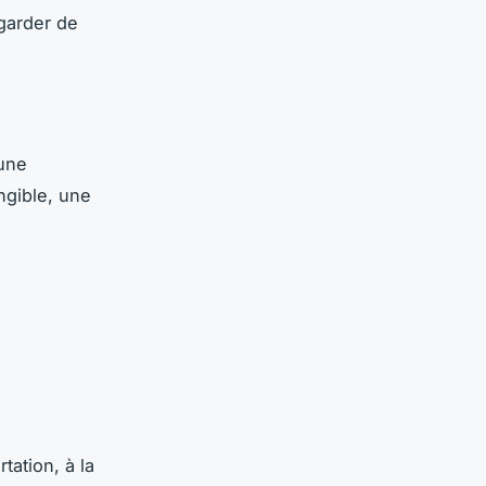
egarder de
 une
angible, une
tation, à la