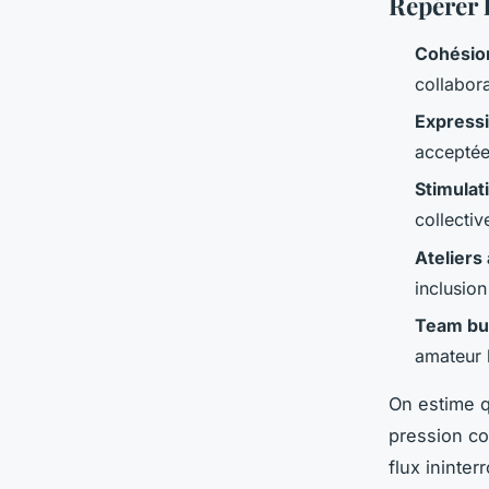
Repérer l
Cohésio
collabor
Expressi
acceptée,
Stimulati
collectiv
Ateliers 
inclusio
Team bui
amateur l
On estime q
pression co
flux ininter