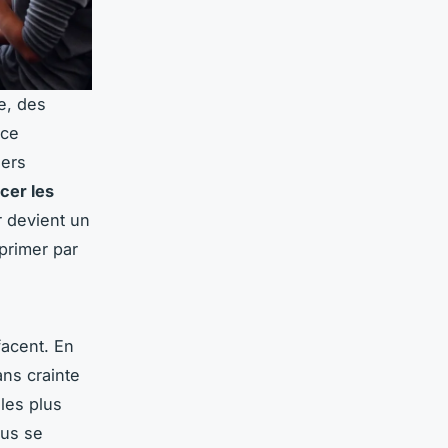
e, des
 ce
iers
cer les
r devient un
xprimer par
facent. En
ans crainte
 les plus
dus se