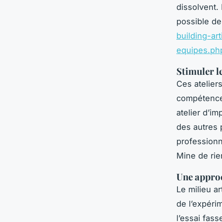
dissolvent.
possible de
building-ar
equipes.ph
Stimuler l
Ces atelier
compétence
atelier d’i
des autres 
professionn
Mine de rie
Une approc
Le milieu ar
de l’expéri
l’essai fas