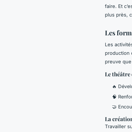
faire. Et c’
plus près, c
Les forma
Les activité
production c
preuve que
Le théâtre
🔥 Dévelo
🧠 Renfor
🤝 Encou
La créati
Travailler s