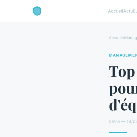
Accueil
Actu
B
Accueil
›
Manag
MANAGEME
Top 
pour
d'é
Stélla — 18/0