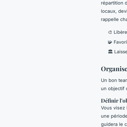
répartition
locaux, dev
rappelle ch
🎨 Libère
🧩 Favori
🏛️ Lais
Organiser
Un bon team 
un objectif
Définir l'o
Vous visez 
une période
guidera le c