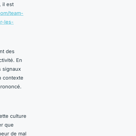
il est
.com/team-
r-les-
nt des
ctivité. En
s signaux
n contexte
prononcé.
ette culture
er que
 peur de mal