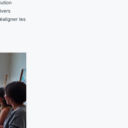
lution
ivers
réaligner les