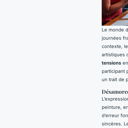
Le monde du
journées fr
contexte, l
artistiques
tensions
en 
participant 
un trait de
Désamorcer
L’expressio
peinture, e
d’erreur fo
sincères. L